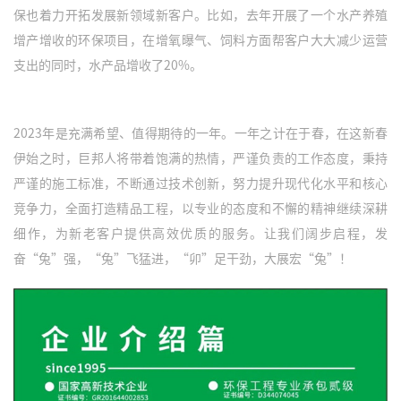
保也着力开拓发展新领域新客户。比如，去年开展了一个水产养殖
增产增收的环保项目，在增氧曝气、饲料方面帮客户大大减少运营
支出的同时，水产品增收了20%。
2023年是充满希望、值得期待的一年。一年之计在于春，在这新春
伊始之时，巨邦人将带着饱满的热情，严谨负责的工作态度，秉持
严谨的施工标准，不断通过技术创新，努力提升现代化水平和核心
竞争力，全面打造精品工程，以专业的态度和不懈的精神继续深耕
细作，为新老客户提供高效优质的服务。让我们阔步启程，发
奋“兔”强，“兔”飞猛进，“卯”足干劲，大展宏“兔”！