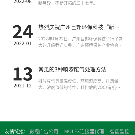
2022-08
新月异、不断开拓的二十七年。
24
​热烈庆祝广州巨邦环保科技“新环境 新起点 新征程”升级乔迁庆典
2022年1月22日，广州巨邦环保科技举行了盛
2022-01
大的升级乔迁庆典，广东环境保护产业协会秘
书长易颂辉、广东省环境科学学会副秘书长陈
桂红、广州环境保护产业协会秘书长江有才...
13
常见的3种喷漆废气处理方法
​排放废气具备温度低、环境湿度高、排风量
2021-12
大、浓度值低的特性，且排放的VOCs有机化
学废气成分较繁杂、熔点较高。如果不妥善处
理在日后的排放环境污染问题毫无疑问会更比
较严重。喷涂生产车间排放的废气是工业生产
废气整治的关键点之一。
友情链接:
影视广告公司
MOLEX连接器代理
智能监控