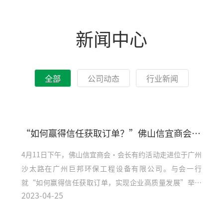
新闻中心
全部
公司动态
行业新闻
“如何赢得信任获取订单？”佛山信宜商会学习研讨会在广州巨邦环保公司举行
4月11日下午，佛山信宜商会·会长有约活动走进位于广州
沙太路在广州巨邦环保工程设备有限公司。与会一行
就“如何赢得信任获取订单，实现企业高质量发展”举行
2023-04-25
了学习研讨会。