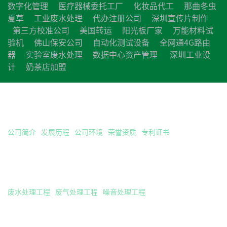
数字化管理
医疗器械委托工厂
化妆品代工
那曲冬虫
夏草
工业废水处理
代办注册公司
深圳宣传片制作
第三方校准公司
美国转运
阳光板厂家
万能材料试
验机
佛山保安公司
自动化测试设备
全网通4G路由
器
实验室废水处理
数据中心资产管理
深圳工业设
计
奶茶店加盟
关于巨邦
公司简介
发展历程
公司环境
荣誉资质
专利证书
工程案例
废水处理工程
废气处理工程
噪音处理工程