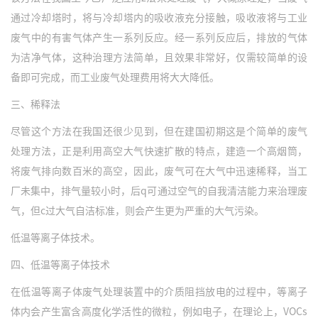
通过冷却塔时，将与冷却塔内的吸收液充分接触，吸收液将与工业
废气中的有害气体产生一系列反应。经一系列反应后，排放的气体
为洁净气体，这种治理方法简单，且效果非常好，仅需较简单的设
备即可完成，而
工业废气处理
费用将大大降低。
三、稀释法
尽管这个方法在我国还很少见到，但在建国初期这是个简单的废气
处理方法，正是利用高空大气快速扩散的特点，建造一个高烟筒，
将废气排向数百米的高空，因此，废气可在大气中迅速稀释，当工
厂未集中，排气量较小时，后q可通过空气的自我清洁能力来治理废
气，但c过大气自洁标准，则会产生更为严重的大气污染。
低温等离子体技术。
四、低温等离子体技术
在低温等离子体废气处理装置中的介质阻挡放电的过程中，等离子
体内会产生富含高度化学活性的微粒，例如电子，在理论上，VOCs