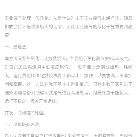
工业废气处理
一般净化方法是什么？由于工业废气未经净化，随意
排放会给环境带来极大的污染，因此工业废气的净化十分重要和必
要！
一、燃烧法
本方法又称热氧化、热力燃烧法，主要用于净化高浓度VOCs废气。
对自己无法燃烧的中低浓度尾气，一般需要助燃剂或加热，耗能
大，运行费用比催化燃烧法高10倍以上；操作工艺要求高，不易控
制和掌握。这一方法在我国基本未得到推广，只有少数厂家引进了
国外治理设备对制罐印铁尾气进行高温处理，但最终由于能耗大，
运行不稳定，很难正常运转。
其次，冷却塔的处理。
二、冷却塔处理法
该方法在我国至今已广泛应用z法来处理废气，大概原理是，当废气