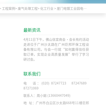
>
工程案例
>
废气处理工程
>
化工行业
>
崖门电镀工业园电镀废气工程
最新资讯
4月11日下午，佛山信宜商会·会长有约活动
走进位于广州沙太路在广州巨邦环保工程设
备有限公司。与会一行就“如何赢得信任获
取订单，实现企业高质量发展”举行了学习
研讨会。
联系我们
电 话：(020) 87247723 87247689
87271069
联系人：周小姐 (13660447049)
地 址：广州市白云区沙太路668号11楼巨邦